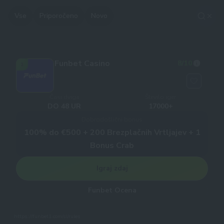
Vse
Priporočeno
Novo
Funbet Casino
8
/10
1
Časi dviga
Število iger
DO 48 UR
17000+
Dobrodošlični bonus
100% do €500 + 200 Brezplačnih Vrtljajev + 1
Bonus Crab
Igraj zdaj
Funbet Ocena
https://funbet1.com/sl/rules