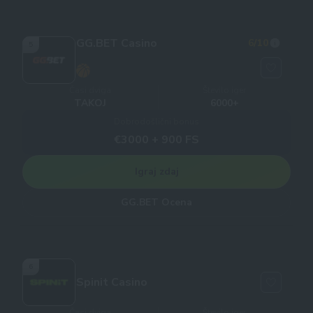
GG.BET Casino
6
/10
5
Časi dviga
Število iger
TAKOJ
6000+
Dobrodošlični bonus
€3000 + 900 FS
Igraj zdaj
GG.BET Ocena
6
Spinit Casino
Časi dviga
Število iger