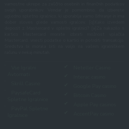
varnostne ukrepe za zaščito osebnih in finančnih podatkov
svojih uporabnikov. Vendar je pomembno, da izberete
ugledno spletno igralnico, ki uporablja varno šifriranje in ima
dober sloves glede varnosti igralcev. [q]Kako izvedem
depozit z Mastercard v spletni igralnici? [a]Za nakazilo s
kartico Mastercard morate izbrati možnost vplačila
Mastercard, vnesti podatke o kartici in potrditi transakcijo.
Sredstva bi morala biti na voljo na vašem igralniškem
računu v nekaj minutah.
Vse Igralni
Neteller Casino
Avtomati
Interac casino
Skrill Casino
Google Pay casino
PaysafeCard
Bitcoin Casino
Spletne Igralnice
Apple Pay casinos
PayPal Spletne
AccentPay casino
Igralnice