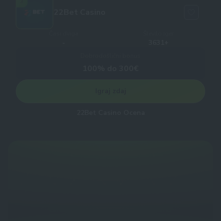
3
22Bet Casino
Časi dviga
Število iger
-
3631+
Dobrodošlični bonus
100% do 300€
Igraj zdaj
22Bet Casino Ocena