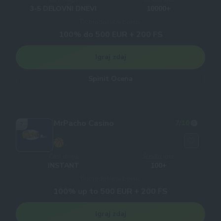
3-5 DELOVNI DNEVI
10000+
Dobrodošlični bonus
100% do 500 EUR + 200 FS
Igraj zdaj
Spinit Ocena
MrPacho Casino
7
/10
7
Časi dviga
Število iger
INSTANT
100+
Dobrodošlični bonus
100% up to 500 EUR + 200 FS
Igraj zdaj