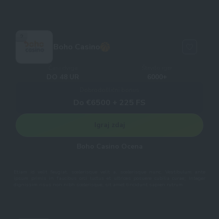
9
Boho Casino
Časi dviga
Število iger
DO 48 UR
6000+
Dobrodošlični bonus
Do €6500 + 225 FS
Igraj zdaj
Boho Casino Ocena
Etiam id velit feugiat, scelerisque velit a, scelerisque nunc. Vestibulum ante
ipsum primis in faucibus orci luctus et ultrices posuere cubilia curae; Integer
dignissim risus non nibh scelerisque, sit amet tincidunt sapien rutrum.