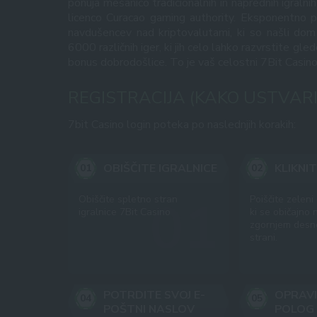
ponuja mešanico tradicionalnih in naprednih igraln
licenco Curacao gaming authority. Eksponentno pri
navdušencev nad kriptovalutami, ki so našli dom 
6000 različnih iger, ki jih celo lahko razvrstite g
bonus dobrodošlice. To je vaš celostni 7Bit Casino
REGISTRACIJA (KAKO USTVARI
7bit Casino login poteka po naslednjih korakih:
OBIŠČITE IGRALNICE
KLIKNIT
Obiščite spletno stran
Poiščite zelen
igralnice 7Bit Casino
ki se običajno 
zgornjem des
strani.
POTRDITE SVOJ E-
OPRAVI
POŠTNI NASLOV
POLOG