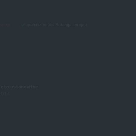
vodjo
Igralci iz Velika Britanija sprejeti
Leto ustanovitve
2014