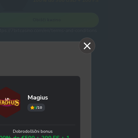
100% do 300 USD + 100 FS
Obišči kazino
tps://7bitcasino.com/en/terms-and-conditions
Magius
8
/10
Dobrodošlični bonus
00% do €500 + 200 FS + 1