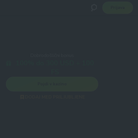
Prijava
Dobrodošlični bonus
100% do 300 USD + 100
FS
Pojdi v kazino
DODAJ MED PRILJUBLJENE