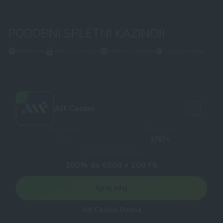
PODOBNI SPLETNI KAZINOJI
Certificirano
Varno in zanesljivo
Strokovno ocenjeno
Zaupanja vreden
1
Alf Casino
Časi dviga
Število iger
-
1787+
Dobrodošlični bonus
100% do €500 + 200 FS
Igraj zdaj
Alf Casino Ocena