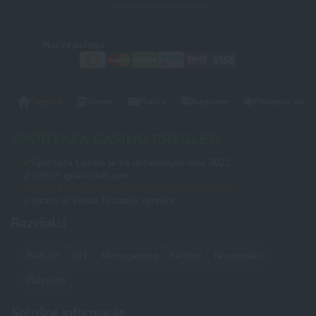
https://sportaza.com/en/rules
Načini pologa:
Pregled
Ocene
Plačila
Razprave
Podpora stran
SPORTAZA CASINO PREGLED
Sportaza Casino je bil ustanovljen leta 2021
5382+ igralniških iger
Ponuja VIP program in namenskega VIP vodjo
Igralci iz Velika Britanija sprejeti
Razvijalci
Betsoft
IGT
Microgaming
NetEnt
Novomatic
Playtech
Splošne informacije