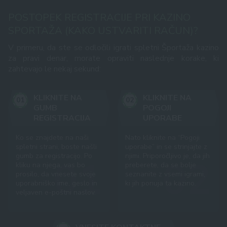
POSTOPEK REGISTRACIJE PRI KAZINO
SPORTAŽA (KAKO USTVARITI RAČUN)?
V primeru, da ste se odločili igrati spletni Športaža kazino
za pravi denar, morate opraviti naslednje korake, ki
zahtevajo le nekaj sekund:
KLIKNITE NA
KLIKNITE NA
GUMB
POGOJI
REGISTRACIJA
UPORABE
Ko se znajdete na naši
Nato kliknite na “Pogoji
spletni strani, boste našli
uporabe” in se strinjajte z
gumb za registracijo. Po
njimi. Priporočljivo je, da jih
kliku na njega, vas bo
preberete, da se bolje
prosilo, da vnesete svoje
seznanite z vsemi igrami,
uporabniško ime, geslo in
ki jih ponuja ta kazino.
veljaven e-poštni naslov.