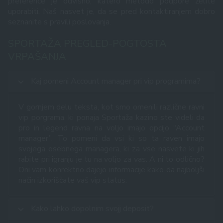
preference je odvisno, katero metodo podpore želite
uporabiti. Naš nasvet je, da se pred kontaktiranjem dobro
seznanite s pravili poslovanja.
SPORTAŽA PREGLED-POGTOSTA
VRPAŠANJA
Kaj pomeni Account manager pri vip programima?
V gornjem delu teksta, kot smo omenili različne ravni
vip porgrama, ki ponaja Sportaža kazino ste videli da
pro in legend ravna na voljo imajo opcijo “Account
manager”. To pomeni da vsi ki so ta raven imajo
svojega osebnega managera, ki za vse nasvete ki jih
rabite pri igranju je tu na voljo za vas. A ni to odlično?
Oni vam konrektno dajejo informacije kako da najboljši
način izkoriščate vaš vip status.
Kako lahko dopolnim svojj deposit?