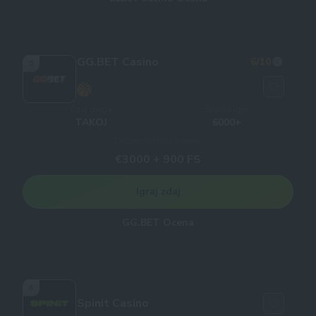
GG.BET Casino
6
/10
5
Časi dviga
Število iger
TAKOJ
6000+
Dobrodošlični bonus
€3000 + 900 FS
Igraj zdaj
GG.BET Ocena
6
Spinit Casino