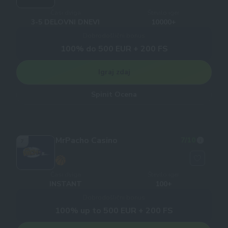
Časi dviga
Število iger
3-5 DELOVNI DNEVI
10000+
Dobrodošlični bonus
100% do 500 EUR + 200 FS
Igraj zdaj
Spinit Ocena
MrPacho Casino
7
/10
7
Časi dviga
Število iger
INSTANT
100+
Dobrodošlični bonus
100% up to 500 EUR + 200 FS