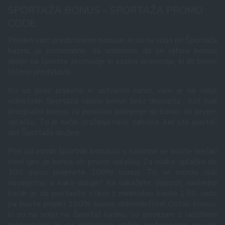
SPORTAŽA BONUS – SPORTAŽA PROMO
CODE
Preden vam predstavimo bonuse, ki so na voljo pri Športaža
kazinu, je pomembno, da omenimo, da se njihovi bonusi
delijo na športne promocije in kazino promocije, ki jih bomo
ločeno predstavili.
Ko se prvič prijavite in ustvarite račun, vam je na voljo
edinstven Sportaza casino bonus brez depozita , kot tudi
brezplačni bonusi za ponovno polnjenje ali bonus ob prvem
vplačilu. To je način izražanja naše zahvale, ker ste postali
del Športaža družine.
Prvi od osmih športnih bonusov, s katerimi se boste srečali
med igro, je bonus ob prvem vplačilu. Za vsako vplačilo do
100 evrov prejmete 100% bonus. To se morda sliši
neverjetno, a kako deluje? Ko nakažete depozit, naslednji
korak je, da postavite stavo z minimalno kvoto 1,50, nato
pa boste prejeli 100% bonus dobrodošlice! Ostali bonusi,
ki so na voljo na Športaž kazinu, so povezani z različnimi