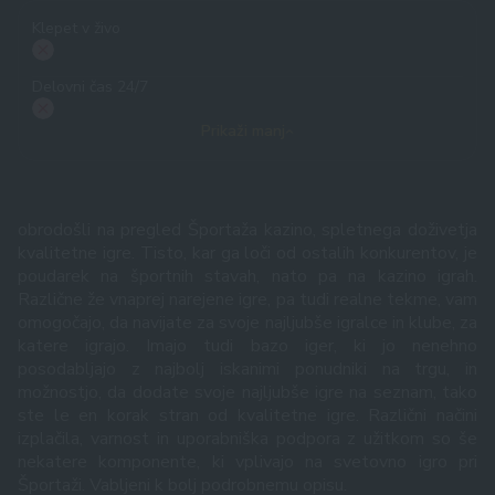
Klepet v živo
Delovni čas 24/7
Prikaži manj
obrodošli na pregled Športaža kazino, spletnega doživetja
kvalitetne igre. Tisto, kar ga loči od ostalih konkurentov, je
poudarek na športnih stavah, nato pa na kazino igrah.
Različne že vnaprej narejene igre, pa tudi realne tekme, vam
omogočajo, da navijate za svoje najljubše igralce in klube, za
katere igrajo. Imajo tudi bazo iger, ki jo nenehno
posodabljajo z najbolj iskanimi ponudniki na trgu, in
možnostjo, da dodate svoje najljubše igre na seznam, tako
ste le en korak stran od kvalitetne igre. Različni načini
izplačila, varnost in uporabniška podpora z užitkom so še
nekatere komponente, ki vplivajo na svetovno igro pri
Športaži. Vabljeni k bolj podrobnemu opisu.