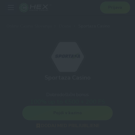
Prijava
Online Casino Slovenija
Ocene
Sportaza Casino
Sportaza Casino
Dobrodošlični bonus
100% up to €500 + 200 FS
Pojdi v kazino
DODAJ MED PRILJUBLJENE