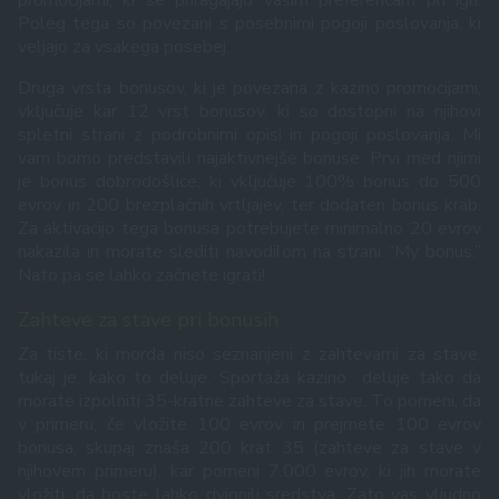
promocijami, ki se prilagajajo vašim preferencam pri igri.
Poleg tega so povezani s posebnimi pogoji poslovanja, ki
veljajo za vsakega posebej.
Druga vrsta bonusov, ki je povezana z kazino promocijami,
vključuje kar 12 vrst bonusov, ki so dostopni na njihovi
spletni strani z podrobnimi opisi in pogoji poslovanja. Mi
vam bomo predstavili najaktivnejše bonuse. Prvi med njimi
je bonus dobrodošlice, ki vključuje 100% bonus do 500
evrov in 200 brezplačnih vrtljajev, ter dodaten bonus krab.
Za aktivacijo tega bonusa potrebujete minimalno 20 evrov
nakazila in morate slediti navodilom na strani “My bonus.”
Nato pa se lahko začnete igrati!
Zahteve za stave pri bonusih
Za tiste, ki morda niso seznanjeni z zahtevami za stave,
tukaj je, kako to deluje. Sportaža kazino deluje tako da
morate izpolniti 35-kratne zahteve za stave. To pomeni, da
v primeru, če vložite 100 evrov in prejmete 100 evrov
bonusa, skupaj znaša 200 krat 35 (zahteve za stave v
njihovem primeru), kar pomeni 7.000 evrov, ki jih morate
vložiti, da boste lahko dvignili sredstva. Zato vas vljudno